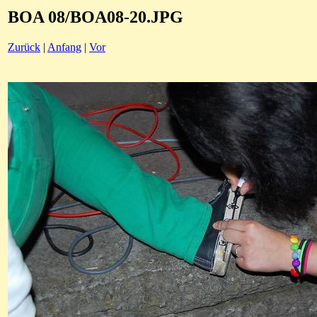
BOA 08/BOA08-20.JPG
Zurück
|
Anfang
|
Vor